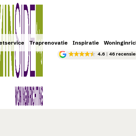
etservice
Traprenovatie
Inspiratie
Woninginric
4.6
46 recensie