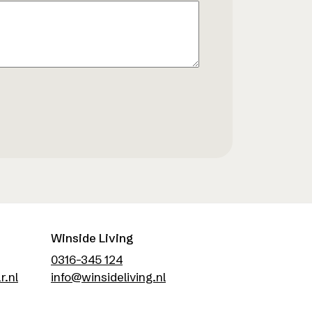
Winside Living
0316-345 124
r.nl
info@winsideliving.nl