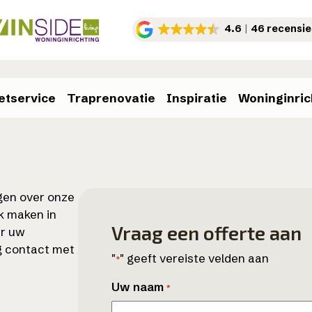
4.6
46 recensie
etservice
Traprenovatie
Inspiratie
Woninginric
agen over onze
ak maken in
Vraag een offerte aan
er uw
g contact met
"
" geeft vereiste velden aan
*
Uw naam
*