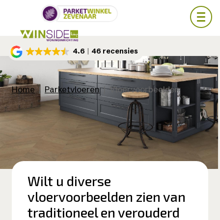
Skip
4.6
46 recensies
to
main
content
Home
|
Parketvloeren
|
Vloervoorbeelden
Wilt u diverse
vloervoorbeelden zien van
traditioneel en verouderd