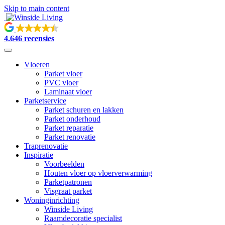
Skip to main content
4.6
46 recensies
Vloeren
Parket vloer
PVC vloer
Laminaat vloer
Parketservice
Parket schuren en lakken
Parket onderhoud
Parket reparatie
Parket renovatie
Traprenovatie
Inspiratie
Voorbeelden
Houten vloer op vloerverwarming
Parketpatronen
Visgraat parket
Woninginrichting
Winside Living
Raamdecoratie specialist