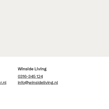
Winside Living
0316-345 124
r.nl
info@winsideliving.nl