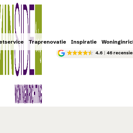
etservice
Traprenovatie
Inspiratie
Woninginric
4.6
46 recensie