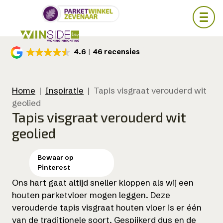
Skip
4.6
46 recensies
to
main
content
Home
|
Inspiratie
|
Tapis visgraat verouderd wit
geolied
Tapis visgraat verouderd wit
geolied
Ons hart gaat altijd sneller kloppen als wij een
houten parketvloer mogen leggen. Deze
verouderde tapis visgraat houten vloer is er één
van de traditionele soort. Gespijkerd dus en de