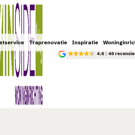
etservice
Traprenovatie
Inspiratie
Woninginric
4.6
46 recensie