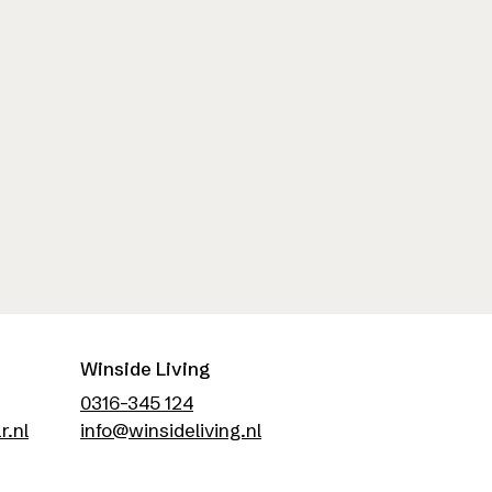
Winside Living
0316-345 124
r.nl
info@winsideliving.nl