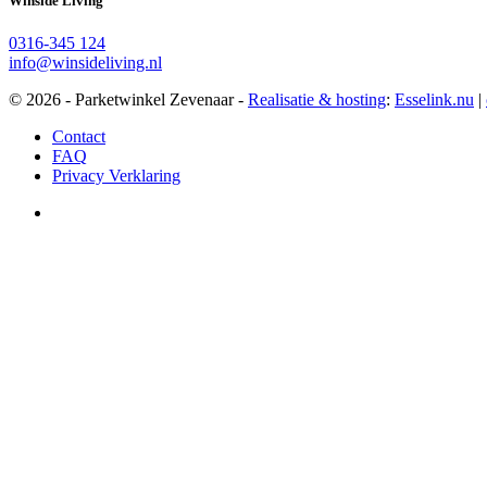
Winside Living
0316-345 124
info@winsideliving.nl
© 2026 - Parketwinkel Zevenaar -
Realisatie & hosting
:
Esselink.nu
|
Contact
FAQ
Privacy Verklaring