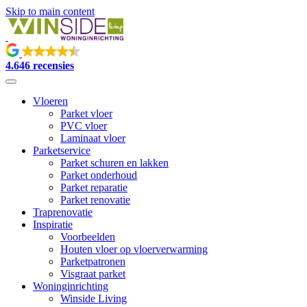
Skip to main content
4.6
46 recensies
Vloeren
Parket vloer
PVC vloer
Laminaat vloer
Parketservice
Parket schuren en lakken
Parket onderhoud
Parket reparatie
Parket renovatie
Traprenovatie
Inspiratie
Voorbeelden
Houten vloer op vloerverwarming
Parketpatronen
Visgraat parket
Woninginrichting
Winside Living