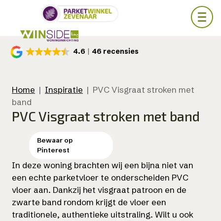
Skip
4.6
46 recensies
to
main
content
Home
|
Inspiratie
|
PVC Visgraat stroken met
band
PVC Visgraat stroken met band
In deze woning brachten wij een bijna niet van
een echte parketvloer te onderscheiden PVC
vloer aan. Dankzij het visgraat patroon en de
zwarte band rondom krijgt de vloer een
traditionele, authentieke uitstraling. Wilt u ook