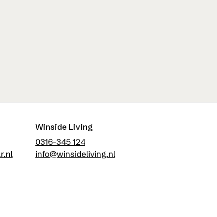
Winside Living
0316-345 124
r.nl
info@winsideliving.nl