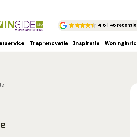
4.6
46 recensie
etservice
Traprenovatie
Inspiratie
Woninginric
le
le