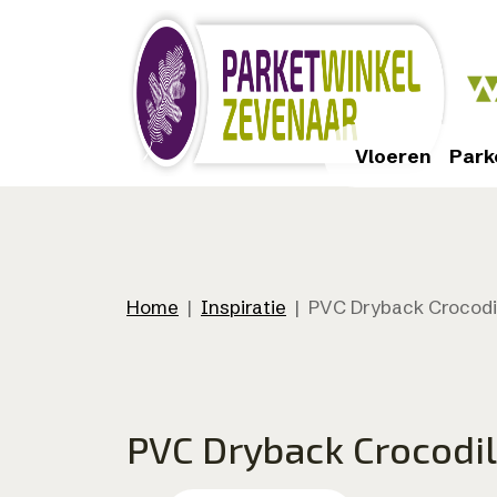
Skip
to
main
content
Vloeren
Park
Home
|
Inspiratie
|
PVC Dryback Crocodi
PVC Dryback Crocodi