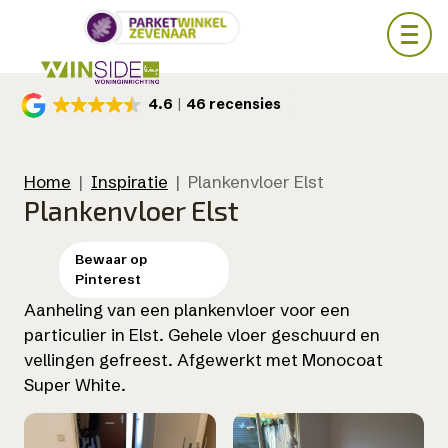
Skip
4.6
46 recensies
to
main
content
Home
|
Inspiratie
|
Plankenvloer Elst
Plankenvloer Elst
Aanheling van een plankenvloer voor een
particulier in Elst. Gehele vloer geschuurd en
vellingen gefreest. Afgewerkt met Monocoat
Super White.