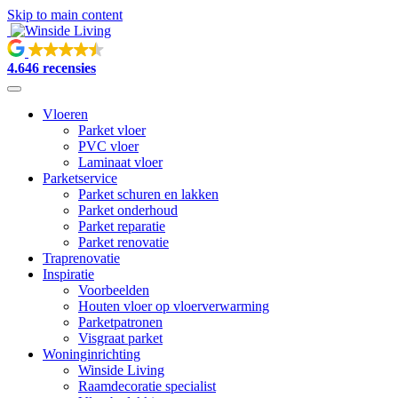
Skip to main content
4.6
46 recensies
Vloeren
Parket vloer
PVC vloer
Laminaat vloer
Parketservice
Parket schuren en lakken
Parket onderhoud
Parket reparatie
Parket renovatie
Traprenovatie
Inspiratie
Voorbeelden
Houten vloer op vloerverwarming
Parketpatronen
Visgraat parket
Woninginrichting
Winside Living
Raamdecoratie specialist