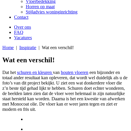
Vloerbedekking
Horren op maat
Stijladvies woninginrichting
Contact
Over ons
FAQ
Vacatures
Home
|
Inspiratie
|
Wat een verschil!
Wat een verschil!
Dat het
schuren en kleuren
van
houten vloeren
een bijzonder en
totaal ander resultaat kan opleveren, dat wordt wel duidelijk als u de
foto’s van dit project bekijkt. U ziet een wat donkerdere vloer die
z’n beste tijd gehad lijkt te hebben. Schuren doet echter wonderen,
de beelden laten zien dat de vloer weer helemaal in zijn natuurlijke
staat hersteld kan worden. Daarna is het een kwestie van afwerken
met Monocoat olie. De vloer kan er weer jaren tegen en ziet er
modern en fris uit.